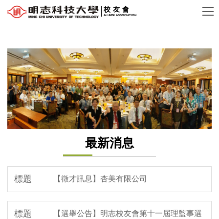
跳
校友會
ALUMNI ASSOCIATION
到
主
要
內
容
區
最新消息
【徵才訊息】杏美有限公司
【選舉公告】明志校友會第十一屆理監事選