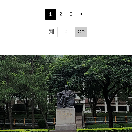
1
2
3
>
到
Go